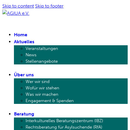
Skip to content
Skip to footer
AGIUA e.V.
Migrationssozial- und Jugendarbeit
Home
Aktuelles
Veranstaltungen
News
Stellenangebote
Über uns
Wer wir sind
Wofür wir stehen
Was wir machen
Engagement & Spenden
Beratung
Interkulturelles Beratungszentrum (IBZ)
Rechtsberatung für Asylsuchende (RfA)