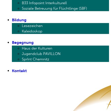
B33 Infopoint Interkulturell
Soziale Betreuung für Flüchtlinge (SBF)
Bildung
Lesezeichen
Kaleidoskop
Begegnung
Haus der Kulturen
Jugendclub PAVILLON
SprInt Chemnitz
Kontakt